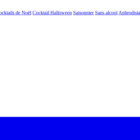
ocktails de Noël
Cocktail Halloween
Saisonnier
Sans alcool
Aphrodisi