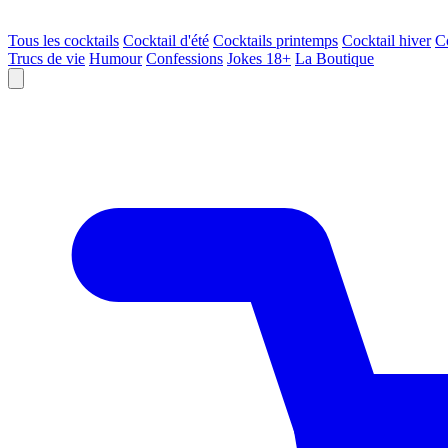
Tous les cocktails
Cocktail d'été
Cocktails printemps
Cocktail hiver
C
Trucs de vie
Humour
Confessions
Jokes 18+
La Boutique