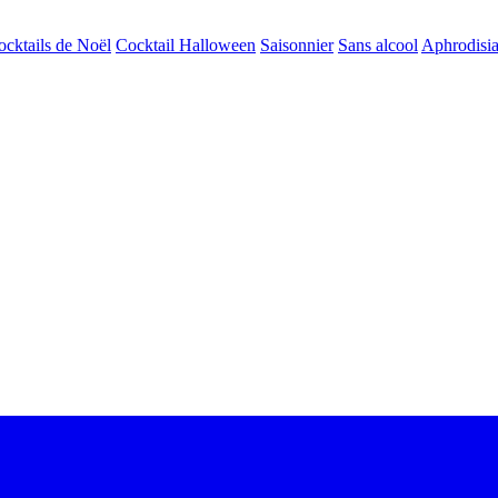
ocktails de Noël
Cocktail Halloween
Saisonnier
Sans alcool
Aphrodisi