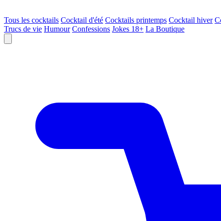
Tous les cocktails
Cocktail d'été
Cocktails printemps
Cocktail hiver
C
Trucs de vie
Humour
Confessions
Jokes 18+
La Boutique