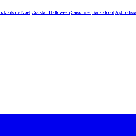
ocktails de Noël
Cocktail Halloween
Saisonnier
Sans alcool
Aphrodisi