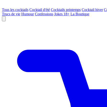
Tous les cocktails
Cocktail d'été
Cocktails printemps
Cocktail hiver
C
Trucs de vie
Humour
Confessions
Jokes 18+
La Boutique