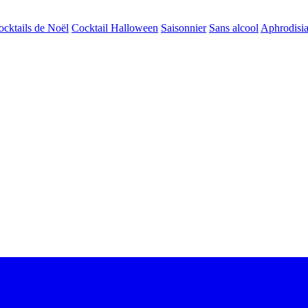
ocktails de Noël
Cocktail Halloween
Saisonnier
Sans alcool
Aphrodisi