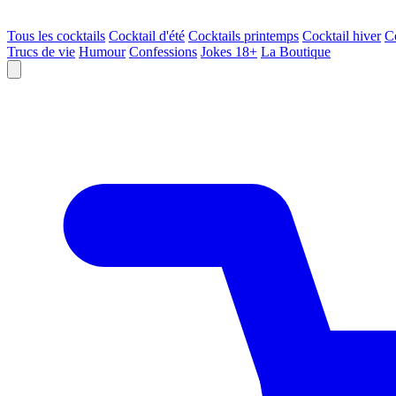
Tous les cocktails
Cocktail d'été
Cocktails printemps
Cocktail hiver
C
Trucs de vie
Humour
Confessions
Jokes 18+
La Boutique