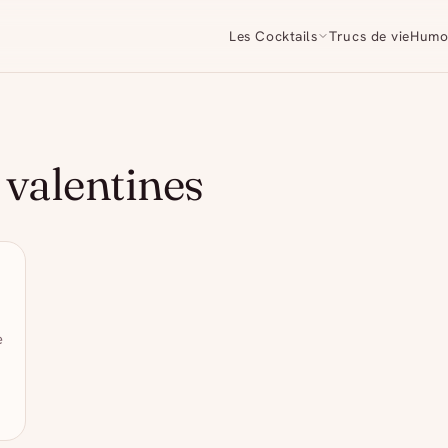
Les Cocktails
Trucs de vie
Humo
 valentines
e