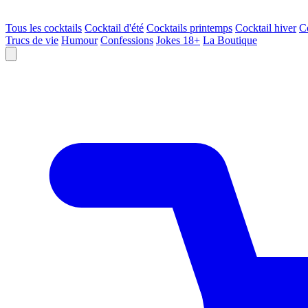
Tous les cocktails
Cocktail d'été
Cocktails printemps
Cocktail hiver
C
Trucs de vie
Humour
Confessions
Jokes 18+
La Boutique