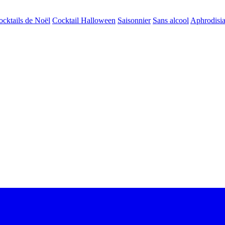
ocktails de Noël
Cocktail Halloween
Saisonnier
Sans alcool
Aphrodisi