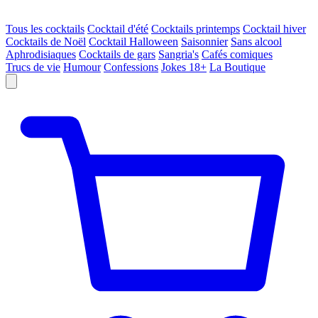
Tous les cocktails
Cocktail d'été
Cocktails printemps
Cocktail hiver
Cocktails de Noël
Cocktail Halloween
Saisonnier
Sans alcool
Aphrodisiaques
Cocktails de gars
Sangria's
Cafés comiques
Trucs de vie
Humour
Confessions
Jokes 18+
La Boutique