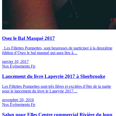
Osez le Bal Masqué 2017
Les Fillettes Pompettes, sont heureuses de participer à la deuxième
édition d’Osez le bal masqué qui aura lieu à…
janvier 10, 2017
Nos Événements
F
p
Lancement du livre Lapeyrie 2017 à Sherbrooke
Les Fillettes Pompettes sont très fières et excitées d’être de la partie
pour le lancement du livre le Lapeyrie 2017…
novembre 20, 2016
Nos Événements
F
p
Salon pour Elles Centre commercial Rivière du loup