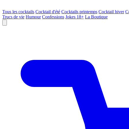
Tous les cocktails
Cocktail d'été
Cocktails printemps
Cocktail hiver
C
Trucs de vie
Humour
Confessions
Jokes 18+
La Boutique