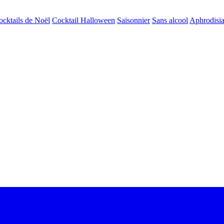
ocktails de Noël
Cocktail Halloween
Saisonnier
Sans alcool
Aphrodisi