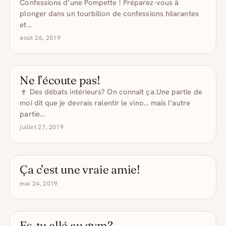
Confessions d’une Pompette ! Préparez-vous à
plonger dans un tourbillon de confessions hilarantes
et…
août 26, 2019
Ne l’écoute pas!
CITATION DRÔLE
🍷 Des débats intérieurs? On connaît ça.Une partie de
moi dit que je devrais ralentir le vino… mais l’autre
partie…
juillet 27, 2019
Ça c’est une vraie amie!
- DRÔLE D'ALCOOL
mai 24, 2019
Es-tu allé au gym?
- DRÔLE D'ALCOOL