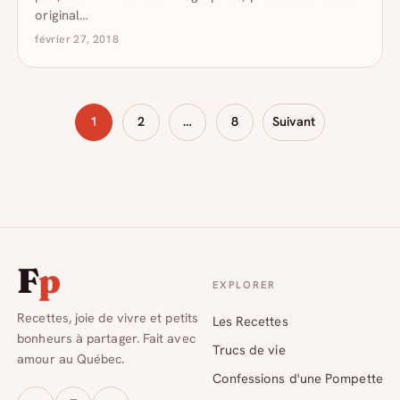
original…
février 27, 2018
Pagination
1
2
…
8
Suivant
des
publications
F
p
EXPLORER
Recettes, joie de vivre et petits
Les Recettes
bonheurs à partager. Fait avec
Trucs de vie
amour au Québec.
Confessions d'une Pompette