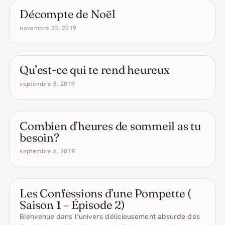
Décompte de Noël
- DRÔLE D'ALCOOL
novembre 22, 2019
Qu’est-ce qui te rend heureux
- DRÔLE D'ALCOOL
septembre 8, 2019
Combien d’heures de sommeil as tu
- DRÔLE D'ALCOOL
besoin?
septembre 6, 2019
Les Confessions d’une Pompette (
CAPSULES
Saison 1 – Épisode 2)
Bienvenue dans l’univers délicieusement absurde des