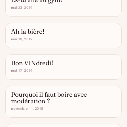
mai 23, 2019
Ah la bière!
- DRÔLE D'ALCOOL
mai 18, 2019
Bon VINdredi!
- DRÔLE D'ALCOOL
mai 17, 2019
Pourquoi il faut boire avec
modération ?
novembre 11, 2018