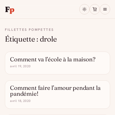
F
p
FILLETTES POMPETTES
Étiquette :
drole
Comment va l’école à la maison?
- DRÔLE D'ALCOOL
avril 19, 2020
Comment faire l’amour pendant la
- DRÔLE D'ALCOOL
pandémie!
avril 18, 2020