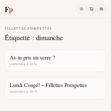
F
p
FILLETTES POMPETTES
Étiquette :
dimanche
F
p
As-tu pris un verre ?
- DRÔLE D'ALCOOL
septembre 4, 2016
Lundi Congé! – Fillettes Pompettes
- DRÔLE D'ALCOOL
septembre 6, 2015