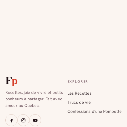
Daiquiri à l’avocat
LES COCKTAILS POMPETTES
Ingrédients : * 100 ml de rhum blanc * 50 ml de sirop
de canne * 50 ml de jus…
mai 19, 2016
F
p
EXPLORER
Recettes, joie de vivre et petits
Les Recettes
bonheurs à partager. Fait avec
Trucs de vie
amour au Québec.
Confessions d'une Pompette