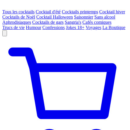
Tous les cocktails
Cocktail d'été
Cocktails printemps
Cocktail hiver
Cocktails de Noël
Cocktail Halloween
Saisonnier
Sans alcool
Aphrodisiaques
Cocktails de gars
Sangria's
Cafés comiques
Trucs de vie
Humour
Confessions
Jokes 18+
Voyages
La Boutique