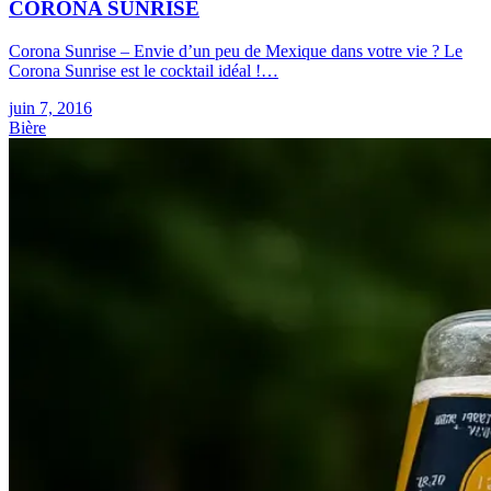
CORONA SUNRISE
Corona Sunrise – Envie d’un peu de Mexique dans votre vie ? Le
Corona Sunrise est le cocktail idéal !…
juin 7, 2016
Bière