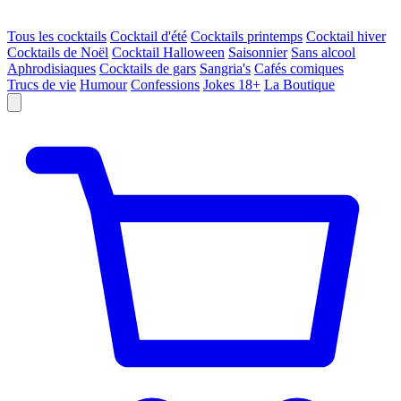
Tous les cocktails
Cocktail d'été
Cocktails printemps
Cocktail hiver
Cocktails de Noël
Cocktail Halloween
Saisonnier
Sans alcool
Aphrodisiaques
Cocktails de gars
Sangria's
Cafés comiques
Trucs de vie
Humour
Confessions
Jokes 18+
La Boutique