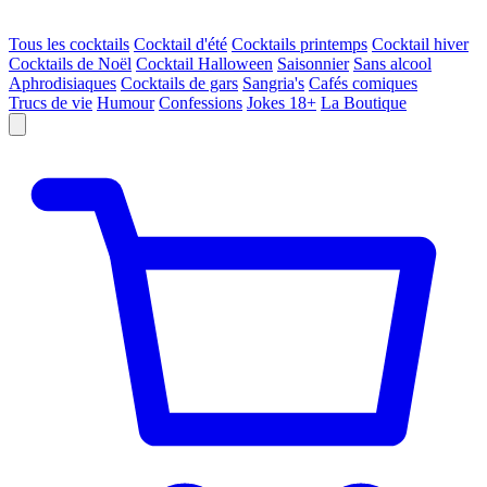
Tous les cocktails
Cocktail d'été
Cocktails printemps
Cocktail hiver
Cocktails de Noël
Cocktail Halloween
Saisonnier
Sans alcool
Aphrodisiaques
Cocktails de gars
Sangria's
Cafés comiques
Trucs de vie
Humour
Confessions
Jokes 18+
La Boutique