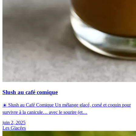
Slush au café comique
☀️ Slush au Café Comique Un mélange glacé, corsé et coquin pour
survivre à la canicule… avec le sourire (et…
juin 2, 2025
Les Glacées