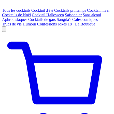
Tous les cocktails
Cocktail d'été
Cocktails printemps
Cocktail hiver
Cocktails de Noël
Cocktail Halloween
Saisonnier
Sans alcool
Aphrodisiaques
Cocktails de gars
Sangria's
Cafés comiques
Trucs de vie
Humour
Confessions
Jokes 18+
La Boutique