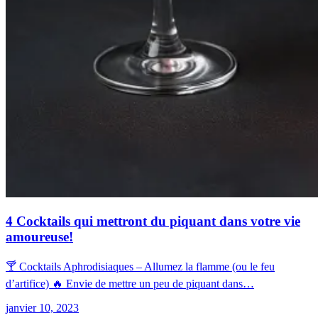
4 Cocktails qui mettront du piquant dans votre vie
amoureuse!
🍸 Cocktails Aphrodisiaques – Allumez la flamme (ou le feu
d’artifice) 🔥 Envie de mettre un peu de piquant dans…
janvier 10, 2023