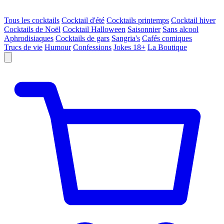
Tous les cocktails
Cocktail d'été
Cocktails printemps
Cocktail hiver
Cocktails de Noël
Cocktail Halloween
Saisonnier
Sans alcool
Aphrodisiaques
Cocktails de gars
Sangria's
Cafés comiques
Trucs de vie
Humour
Confessions
Jokes 18+
La Boutique