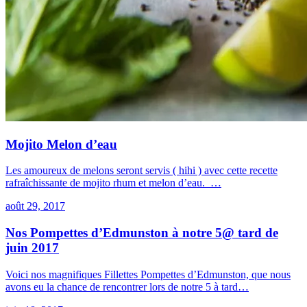
Mojito Melon d’eau
Les amoureux de melons seront servis ( hihi ) avec cette recette
rafraîchissante de mojito rhum et melon d’eau. …
août 29, 2017
Nos Pompettes d’Edmunston à notre 5@ tard de
juin 2017
Voici nos magnifiques Fillettes Pompettes d’Edmunston, que nous
avons eu la chance de rencontrer lors de notre 5 à tard…