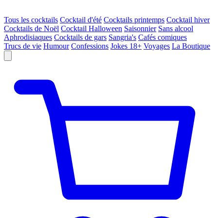
Tous les cocktails
Cocktail d'été
Cocktails printemps
Cocktail hiver
Cocktails de Noël
Cocktail Halloween
Saisonnier
Sans alcool
Aphrodisiaques
Cocktails de gars
Sangria's
Cafés comiques
Trucs de vie
Humour
Confessions
Jokes 18+
Voyages
La Boutique