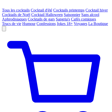
Tous les cocktails
Cocktail d'été
Cocktails printemps
Cocktail hiver
Cocktails de Noël
Cocktail Halloween
Saisonnier
Sans alcool
Aphrodisiaques
Cocktails de gars
Sangria's
Cafés comiques
Trucs de vie
Humour
Confessions
Jokes 18+
Voyages
La Boutique