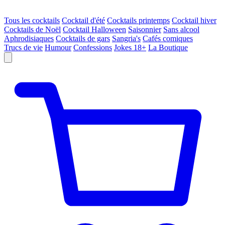
Tous les cocktails
Cocktail d'été
Cocktails printemps
Cocktail hiver
Cocktails de Noël
Cocktail Halloween
Saisonnier
Sans alcool
Aphrodisiaques
Cocktails de gars
Sangria's
Cafés comiques
Trucs de vie
Humour
Confessions
Jokes 18+
La Boutique