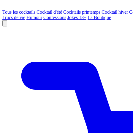
Tous les cocktails
Cocktail d'été
Cocktails printemps
Cocktail hiver
C
Trucs de vie
Humour
Confessions
Jokes 18+
La Boutique