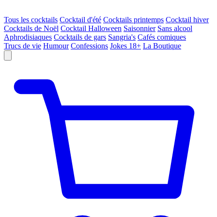
Tous les cocktails
Cocktail d'été
Cocktails printemps
Cocktail hiver
Cocktails de Noël
Cocktail Halloween
Saisonnier
Sans alcool
Aphrodisiaques
Cocktails de gars
Sangria's
Cafés comiques
Trucs de vie
Humour
Confessions
Jokes 18+
La Boutique