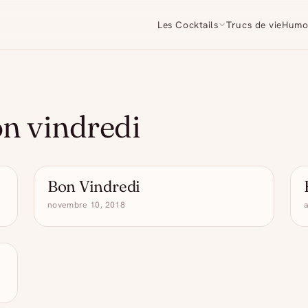
Les Cocktails
Trucs de vie
Humo
on vindredi
Bon Vindredi
CITATION DRÔLE VIN
novembre 10, 2018