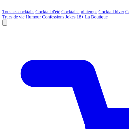
Tous les cocktails
Cocktail d'été
Cocktails printemps
Cocktail hiver
C
Trucs de vie
Humour
Confessions
Jokes 18+
La Boutique