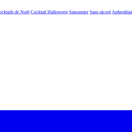
ocktails de Noël
Cocktail Halloween
Saisonnier
Sans alcool
Aphrodisi