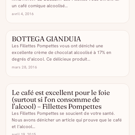
un café comique alcoolisé…
avril 4, 2016
BOTTEGA GIANDUIA
LES COCKTAILS POMPETTES
Les Fillettes Pompettes vous ont déniché une
excellente crème de chocolat alcoolisé à 17% en
degrés d’alcool. Ce délicieux produit…
mars 28, 2016
Le café est excellent pour le foie
- DRÔLE D'ALCOOL
(surtout si l’on consomme de
l’alcool) – Fillettes Pompettes
Les Fillettes Pompettes se soucient de votre santé.
Nous avons dénicher un article qui prouve que le café
et l’alcool…
avril 19, 2015