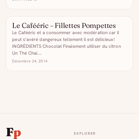
Le Cafééric – Fillettes Pompettes
CAPSULES
Le Cafééric et a consommer avec modération car il
peut s’avéré dangereux tellement il est délicieux!
INGRÉDIENTS Chocolat Finalement utiliser du citron
Un Thé Chai.…
Décembre 24, 2014
F
p
EXPLORER