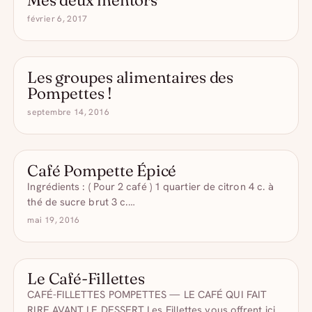
février 6, 2017
Les groupes alimentaires des
- DRÔLE D'ALCOOL
Pompettes !
septembre 14, 2016
Café Pompette Épicé
CAFÉS COMIQUES
Ingrédients : ( Pour 2 café ) 1 quartier de citron 4 c. à
thé de sucre brut 3 c.…
mai 19, 2016
Le Café-Fillettes
CAFÉS COMIQUES
CAFÉ-FILLETTES POMPETTES — LE CAFÉ QUI FAIT
RIRE AVANT LE DESSERT Les Fillettes vous offrent ici