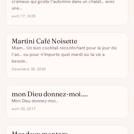
crémeux qui goûte l’automne dans un chalet… avec
une…
avril 17, 2025
Martini Café Noisette
CAFÉS COMIQUES
Miam… Un bon cocktail réconfortant pour le jour de
l’an… ou pour n’importe quel mardi où ta vie a
besoin…
Décembre 30, 2020
mon Dieu donnez-moi….
- DRÔLE D'ALCOOL
Mon Dieu donnez-moi…
avril 20, 2017
Mes deux mentors
- DRÔLE D'ALCOOL