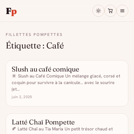
F
p
FILLETTES POMPETTES
Étiquette :
Café
Slush au café comique
LES GLACÉES
☀️ Slush au Café Comique Un mélange glacé, corsé et
coquin pour survivre à la canicule… avec le sourire
(et…
juin 2, 2025
Latté Chaï Pompette
CAFÉS COMIQUES
🍂 Latté Chaï au Tia Maria Un petit trésor chaud et