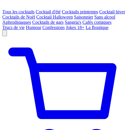
Tous les cocktails
Cocktail d'été
Cocktails printemps
Cocktail hiver
Cocktails de Noël
Cocktail Halloween
Saisonnier
Sans alcool
Aphrodisiaques
Cocktails de gars
Sangria's
Cafés comiques
Trucs de vie
Humour
Confessions
Jokes 18+
La Boutique