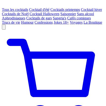
Tous les cocktails
Cocktail d'été
Cocktails printemps
Cocktail hiver
Cocktails de Noël
Cocktail Halloween
Saisonnier
Sans alcool
Aphrodisiaques
Cocktails de gars
Sangria's
Cafés comiques
Trucs de vie
Humour
Confessions
Jokes 18+
Voyages
La Boutique