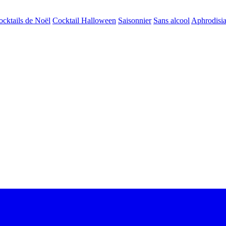
ocktails de Noël
Cocktail Halloween
Saisonnier
Sans alcool
Aphrodisi