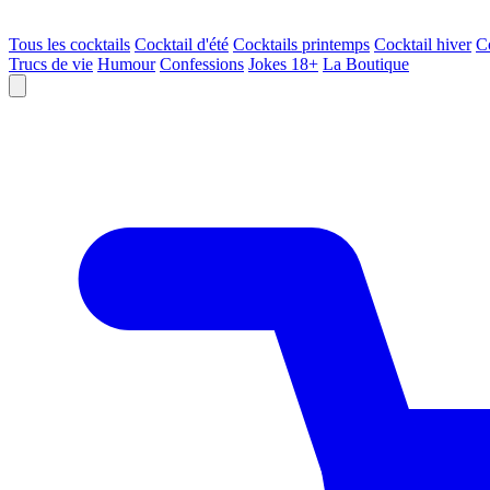
Tous les cocktails
Cocktail d'été
Cocktails printemps
Cocktail hiver
C
Trucs de vie
Humour
Confessions
Jokes 18+
La Boutique