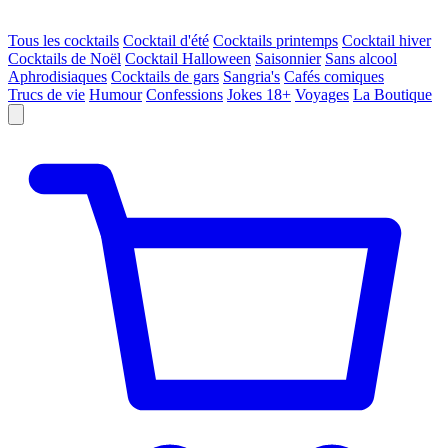
Tous les cocktails
Cocktail d'été
Cocktails printemps
Cocktail hiver
Cocktails de Noël
Cocktail Halloween
Saisonnier
Sans alcool
Aphrodisiaques
Cocktails de gars
Sangria's
Cafés comiques
Trucs de vie
Humour
Confessions
Jokes 18+
Voyages
La Boutique