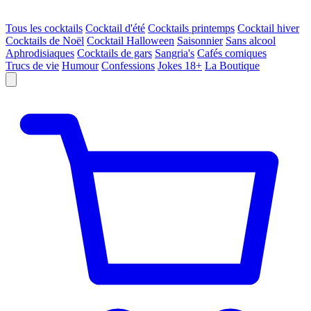
Tous les cocktails
Cocktail d'été
Cocktails printemps
Cocktail hiver
Cocktails de Noël
Cocktail Halloween
Saisonnier
Sans alcool
Aphrodisiaques
Cocktails de gars
Sangria's
Cafés comiques
Trucs de vie
Humour
Confessions
Jokes 18+
La Boutique