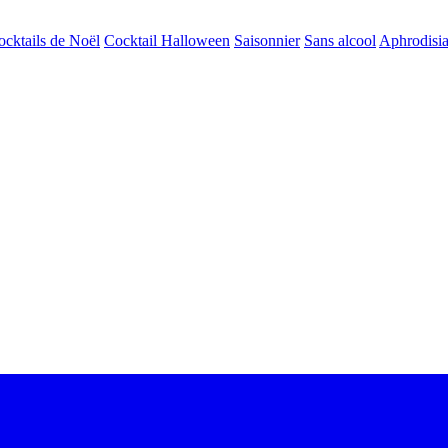
ocktails de Noël
Cocktail Halloween
Saisonnier
Sans alcool
Aphrodisi