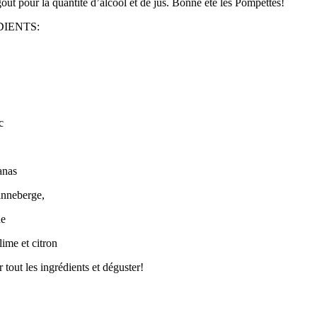
goût pour la quantité d’alcool et de jus. Bonne été les Pompettes!
DIENTS:
c
anas
anneberge,
e
lime et citron
 tout les ingrédients et déguster!