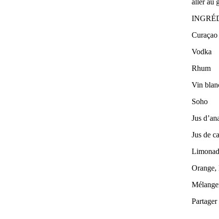
aller au 
INGRÉ
Curaçao
Vodka
Rhum
Vin blan
Soho
Jus d’an
Jus de c
Limonad
Orange, 
Mélanger
Partager