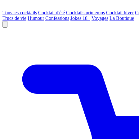
Tous les cocktails
Cocktail d'été
Cocktails printemps
Cocktail hiver
C
Trucs de vie
Humour
Confessions
Jokes 18+
Voyages
La Boutique