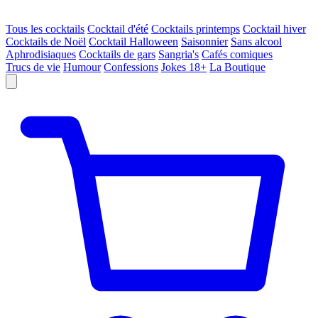
Tous les cocktails
Cocktail d'été
Cocktails printemps
Cocktail hiver
Cocktails de Noël
Cocktail Halloween
Saisonnier
Sans alcool
Aphrodisiaques
Cocktails de gars
Sangria's
Cafés comiques
Trucs de vie
Humour
Confessions
Jokes 18+
La Boutique