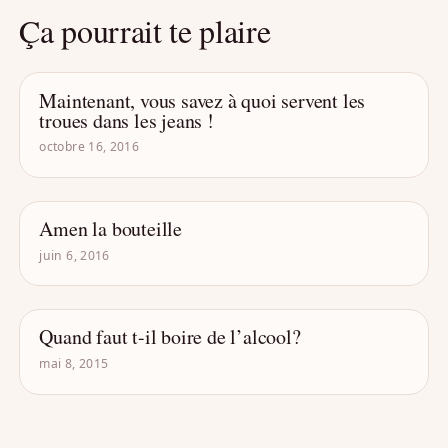
Ça pourrait te plaire
Maintenant, vous savez à quoi servent les
- DRÔLE D'ALCOOL
troues dans les jeans !
octobre 16, 2016
Amen la bouteille
- DRÔLE D'ALCOOL
juin 6, 2016
Quand faut t-il boire de l’alcool?
- DRÔLE D'ALCOOL
mai 8, 2015