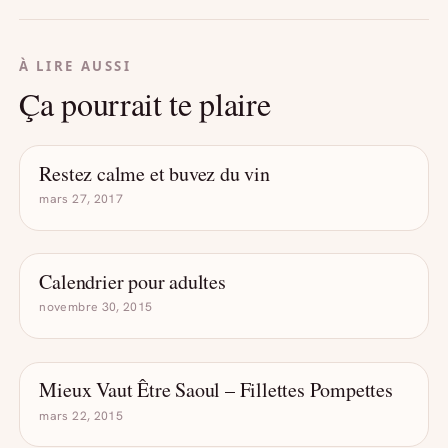
À LIRE AUSSI
Ça pourrait te plaire
Restez calme et buvez du vin
- DRÔLE D'ALCOOL
mars 27, 2017
Calendrier pour adultes
- DRÔLE D'ALCOOL
novembre 30, 2015
Mieux Vaut Être Saoul – Fillettes Pompettes
- DRÔLE D'ALCOOL
mars 22, 2015