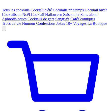
Tous les cocktails
Cocktail d'été
Cocktails printemps
Cocktail hiver
Cocktails de Noël
Cocktail Halloween
Saisonnier
Sans alcool
Aphrodisiaques
Cocktails de gars
Sangria's
Cafés comiques
Trucs de vie
Humour
Confessions
Jokes 18+
Voyages
La Boutique