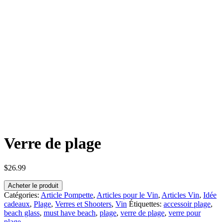
Verre de plage
$
26.99
Acheter le produit
Catégories:
Article Pompette
,
Articles pour le Vin
,
Articles Vin
,
Idée
cadeaux
,
Plage
,
Verres et Shooters
,
Vin
Étiquettes:
accessoir plage
,
beach glass
,
must have beach
,
plage
,
verre de plage
,
verre pour
plage