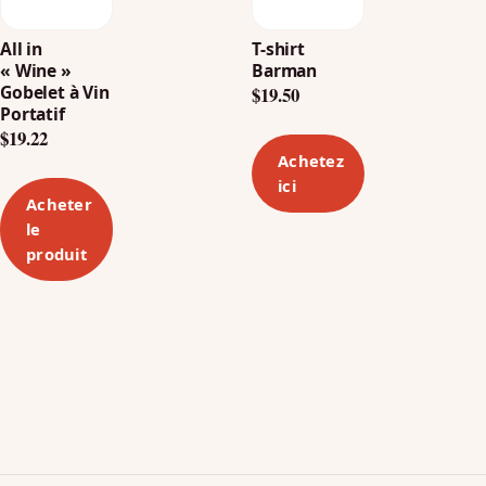
All in
T-shirt
« Wine »
Barman
Gobelet à Vin
$
19.50
Portatif
$
19.22
Achetez
ici
Acheter
le
produit