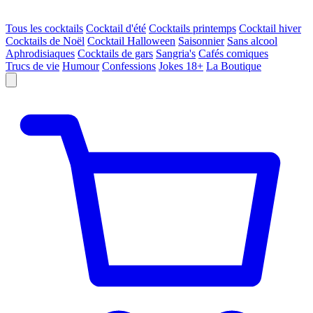
Tous les cocktails
Cocktail d'été
Cocktails printemps
Cocktail hiver
Cocktails de Noël
Cocktail Halloween
Saisonnier
Sans alcool
Aphrodisiaques
Cocktails de gars
Sangria's
Cafés comiques
Trucs de vie
Humour
Confessions
Jokes 18+
La Boutique