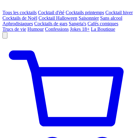
Tous les cocktails
Cocktail d'été
Cocktails printemps
Cocktail hiver
Cocktails de Noël
Cocktail Halloween
Saisonnier
Sans alcool
Aphrodisiaques
Cocktails de gars
Sangria's
Cafés comiques
Trucs de vie
Humour
Confessions
Jokes 18+
La Boutique