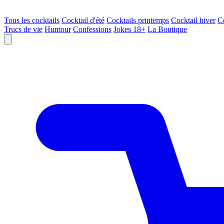
Tous les cocktails
Cocktail d'été
Cocktails printemps
Cocktail hiver
C
Trucs de vie
Humour
Confessions
Jokes 18+
La Boutique