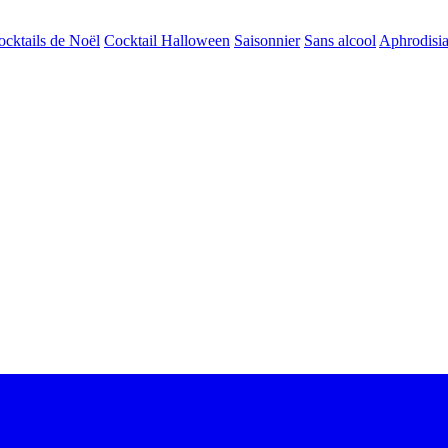
ocktails de Noël
Cocktail Halloween
Saisonnier
Sans alcool
Aphrodisi