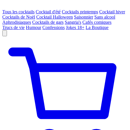
Tous les cocktails
Cocktail d'été
Cocktails printemps
Cocktail hiver
Cocktails de Noël
Cocktail Halloween
Saisonnier
Sans alcool
Aphrodisiaques
Cocktails de gars
Sangria's
Cafés comiques
Trucs de vie
Humour
Confessions
Jokes 18+
La Boutique