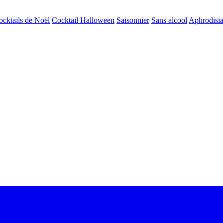
ocktails de Noël
Cocktail Halloween
Saisonnier
Sans alcool
Aphrodisi