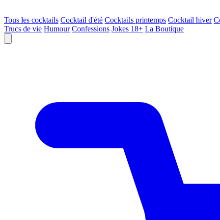
Tous les cocktails
Cocktail d'été
Cocktails printemps
Cocktail hiver
C
Trucs de vie
Humour
Confessions
Jokes 18+
La Boutique