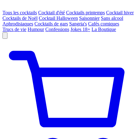
Tous les cocktails
Cocktail d'été
Cocktails printemps
Cocktail hiver
Cocktails de Noël
Cocktail Halloween
Saisonnier
Sans alcool
Aphrodisiaques
Cocktails de gars
Sangria's
Cafés comiques
Trucs de vie
Humour
Confessions
Jokes 18+
La Boutique