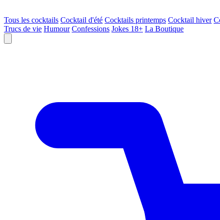
Tous les cocktails
Cocktail d'été
Cocktails printemps
Cocktail hiver
C
Trucs de vie
Humour
Confessions
Jokes 18+
La Boutique