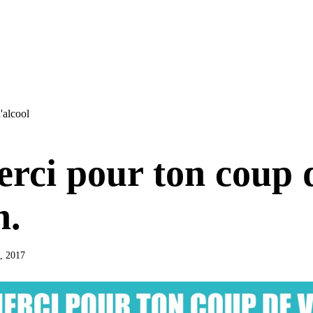
'alcool
rci pour ton coup 
n.
5, 2017