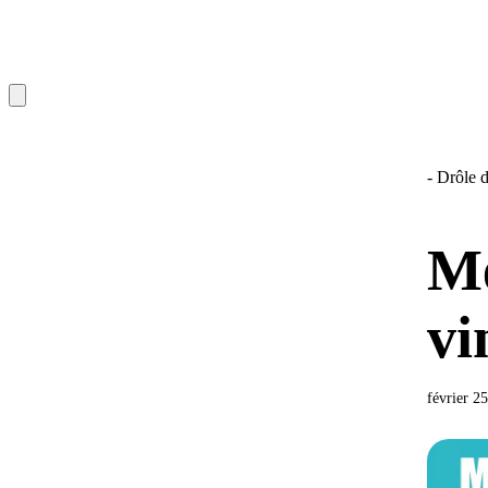
- Drôle d
Me
vi
février 2