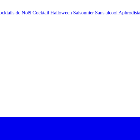
ocktails de Noël
Cocktail Halloween
Saisonnier
Sans alcool
Aphrodisi