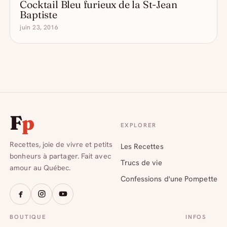
Cocktail Bleu furieux de la St-Jean
LES COCKTAILS POMPETTES
Baptiste
juin 23, 2016
F
p
EXPLORER
Recettes, joie de vivre et petits
Les Recettes
bonheurs à partager. Fait avec
Trucs de vie
amour au Québec.
Confessions d'une Pompette
BOUTIQUE
INFOS