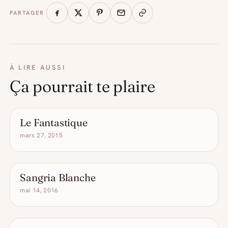
PARTAGER
À LIRE AUSSI
Ça pourrait te plaire
Le Fantastique
LES COCKTAILS POMPETTES
mars 27, 2015
Sangria Blanche
COCKTAIL D'ÉTÉ
mai 14, 2016