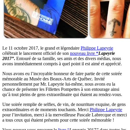
Le 11 octobre 2017, le grand et légendaire
Philippe Lapeyrie
célébrait le lancement officiel de son
nouveau livre
“
Lapeyrie
2017”
.
Entouré de sa famille, ses amis et des divers médias, nous
avons immédiatement compris à quel point il est aimé et apprécié.
Nous avons eu l’incroyable honneur de faire partie de cette soirée
mémorable au Musée des Beaux-Arts de Québec. Invité
personnellement par Mr. Lapeyrie lui-même, nous avons eu la
chance de présenter les Fillettes Pompettes à son entourage ainsi
qu’à tout pleins de gens extraordinaire qui étaient au rendez-vous.
Une soirée remplie de selfies, de vin, de nourriture exquise, de gens
extraordinaires et de moments touchants. Merci
Philippe Lapeyrie
pour l’invitation, merci à la merveilleuse Pascale Labrecque et merci
a tous ceux qui étaient présents pour cette soirée mémorable !
Vous pouvez vous procurer le
livre “
Lapeyrie
2017”
dans toutes les