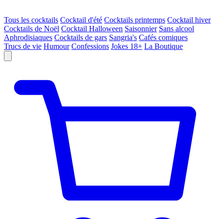
Tous les cocktails
Cocktail d'été
Cocktails printemps
Cocktail hiver
Cocktails de Noël
Cocktail Halloween
Saisonnier
Sans alcool
Aphrodisiaques
Cocktails de gars
Sangria's
Cafés comiques
Trucs de vie
Humour
Confessions
Jokes 18+
La Boutique