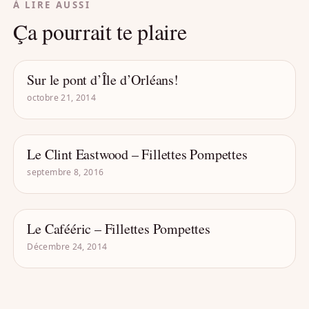
À LIRE AUSSI
Ça pourrait te plaire
Sur le pont d’Île d’Orléans!
CAPSULES
octobre 21, 2014
Le Clint Eastwood – Fillettes Pompettes
CAPSULES
septembre 8, 2016
Le Cafééric – Fillettes Pompettes
CAPSULES
Décembre 24, 2014