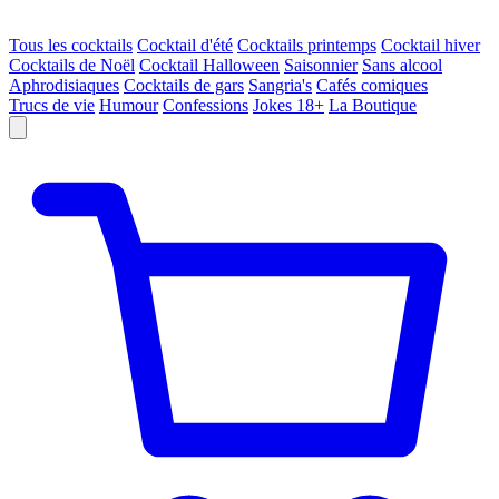
Tous les cocktails
Cocktail d'été
Cocktails printemps
Cocktail hiver
Cocktails de Noël
Cocktail Halloween
Saisonnier
Sans alcool
Aphrodisiaques
Cocktails de gars
Sangria's
Cafés comiques
Trucs de vie
Humour
Confessions
Jokes 18+
La Boutique