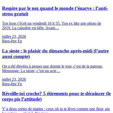
Respire par le nez quand le monde t’énarve : l’anti-
stress gratuit
Ton boss t’écrit un vendredi 16 h 55. Ton ex like une photo de
2019. La caissière est bête. Avant…
juillet 23, 2026
Bien-être
F
p
La sieste : le plaisir du dimanche après-midi (l’autre
aussi compte)
On a été élevées à penser que dormir le jour, c’est de la paresse.
Mensonge. La sieste, c’est un acte…
juillet 23, 2026
Bien-être
F
p
Réveille-toi croche? 5 étirements pour te décoincer (le
corps pis l’attitude)
Y’a deux sortes de matins : ceux où tu te lèves comme une fleur, pis