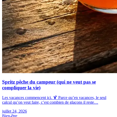
Spritz pêche du campeur (qui ne veut pas se
compliquer la vie)
Les vacances commencent ici. 🍹 Parce qu’en vacances, le seul
calcul qu’on veut faire, c’est combien de glaçons il reste…
juillet 24, 2026
Bien-être