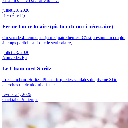
les autres — c’est-à-dire tous…
juillet 23, 2026
Bien-être
F
p
Ferme ton cellulaire (pis ton chum si nécessaire)
On scrolle 4 heures par jour. Quatre heures. C’est presque un emploi
à temps partiel, sauf que le seul salaire,…
juillet 23, 2026
Nouvelles
F
p
Le Chambord Spritz
Le Chambord Spritz : Plus chic que tes sandales de piscine Si tu
cherches un drink qui dit « je…
février 24, 2026
Cocktails Printemps