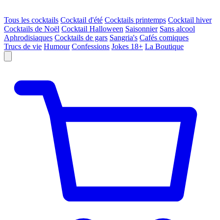
Tous les cocktails
Cocktail d'été
Cocktails printemps
Cocktail hiver
Cocktails de Noël
Cocktail Halloween
Saisonnier
Sans alcool
Aphrodisiaques
Cocktails de gars
Sangria's
Cafés comiques
Trucs de vie
Humour
Confessions
Jokes 18+
La Boutique