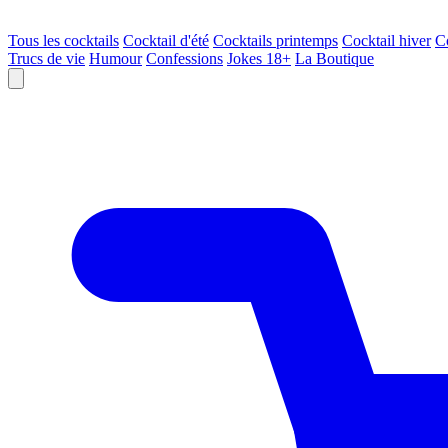
Tous les cocktails
Cocktail d'été
Cocktails printemps
Cocktail hiver
C
Trucs de vie
Humour
Confessions
Jokes 18+
La Boutique