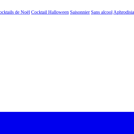
ocktails de Noël
Cocktail Halloween
Saisonnier
Sans alcool
Aphrodisi