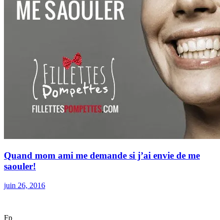
Quand mom ami me demande si j’ai envie de me
saouler!
juin 26, 2016
F
p