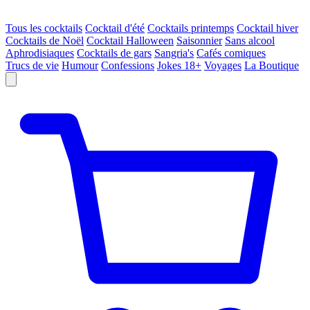
Tous les cocktails
Cocktail d'été
Cocktails printemps
Cocktail hiver
Cocktails de Noël
Cocktail Halloween
Saisonnier
Sans alcool
Aphrodisiaques
Cocktails de gars
Sangria's
Cafés comiques
Trucs de vie
Humour
Confessions
Jokes 18+
Voyages
La Boutique