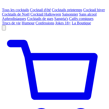
Tous les cocktails
Cocktail d'été
Cocktails printemps
Cocktail hiver
Cocktails de Noël
Cocktail Halloween
Saisonnier
Sans alcool
Aphrodisiaques
Cocktails de gars
Sangria's
Cafés comiques
Trucs de vie
Humour
Confessions
Jokes 18+
La Boutique